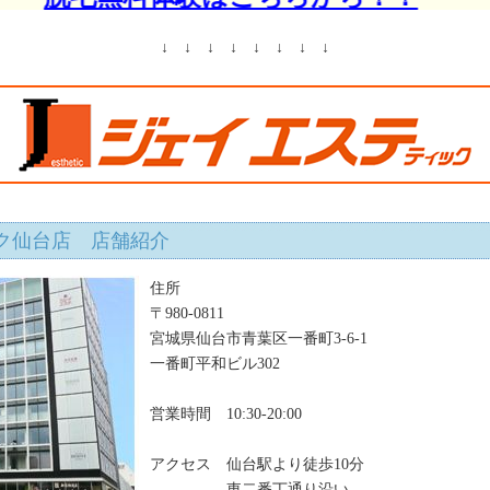
テティック※仙台店
約・口コミはこちらか
↓ ↓ ↓ ↓ ↓ ↓ ↓ ↓
や評判を掲載しています。
ク仙台店 店舗紹介
住所
〒980-0811
宮城県仙台市青葉区一番町3-6-1
一番町平和ビル302
営業時間 10:30-20:00
アクセス 仙台駅より徒歩10分
東二番丁通り沿い